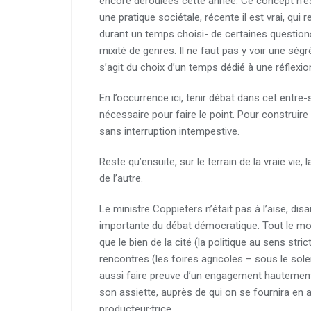
encore déroulées cette année. Ce concept n’es
une pratique sociétale, récente il est vrai, qui 
durant un temps choisi- de certaines questions
mixité de genres. Il ne faut pas y voir une ségr
s’agit du choix d’un temps dédié à une réflexi
En l’occurrence ici, tenir débat dans cet entr
nécessaire pour faire le point. Pour construir
sans interruption intempestive.
Reste qu’ensuite, sur le terrain de la vraie vie,
de l’autre.
Le ministre Coppieters n’était pas à l’aise, disa
importante du débat démocratique. Tout le mond
que le bien de la cité (la politique au sens stric
rencontres (les foires agricoles – sous le solei
aussi faire preuve d’un engagement hautement
son assiette, auprès de qui on se fournira en a
producteur·trice.