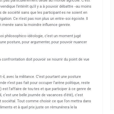
t pas particulièrement dédié au monde agricole. C’est
revendique l’intérêt qu’il y a à pouvoir débattre -au moins
 de société sans que les participant·es ne soient en
égation. Ce n’est pas non plus un entre-soi égoïste. Il
on menée sans la moindre influence genrée.
e-soi philosophico-idéologie, c’est un moment jugé
e une posture, pour argumenter, pour pouvoir nuancer
 la confrontation doit pouvoir se nourrir du point de vue
it-il, avec la militance. C’est pourtant une posture
e n’est pas fait pour occuper l’arène politique, reste
t) est l’affaire de tou·tes et que participer à ce genre de
l, c’est une belle journée de vacances d’été), c’est
 sociétal. Tout comme choisir ce que l’on mettra dans
liments et à quel prix juste on rémunérera le·la