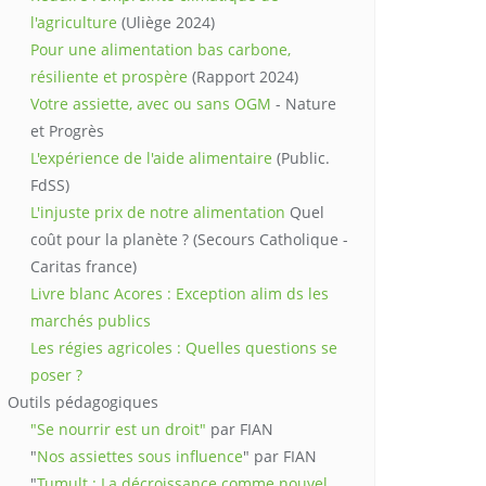
l'agriculture
(Uliège 2024)
Pour une alimentation bas carbone,
résiliente et prospère
(Rapport 2024)
Votre assiette, avec ou sans OGM
- Nature
et Progrès
L'expérience de l'aide alimentaire
(Public.
FdSS)
L'injuste prix de notre alimentation
Quel
coût pour la planète ? (Secours Catholique -
Caritas france)
Livre blanc Acores : Exception alim ds les
marchés publics
Les régies agricoles : Quelles questions se
poser ?
Outils pédagogiques
"Se nourrir est un droit"
par FIAN
"
Nos assiettes sous influence
" par FIAN
"
Tumult : La décroissance comme nouvel