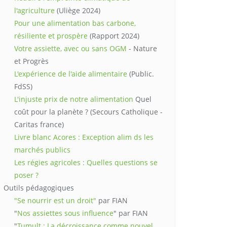
l'agriculture
(Uliège 2024)
Pour une alimentation bas carbone,
résiliente et prospère
(Rapport 2024)
Votre assiette, avec ou sans OGM
- Nature
et Progrès
L'expérience de l'aide alimentaire
(Public.
FdSS)
L'injuste prix de notre alimentation
Quel
coût pour la planète ? (Secours Catholique -
Caritas france)
Livre blanc Acores : Exception alim ds les
marchés publics
Les régies agricoles : Quelles questions se
poser ?
Outils pédagogiques
"Se nourrir est un droit"
par FIAN
"
Nos assiettes sous influence
" par FIAN
"
Tumult : La décroissance comme nouvel