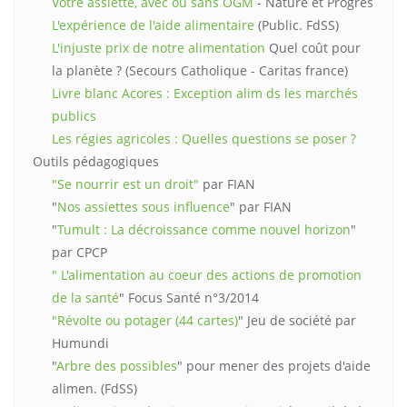
Votre assiette, avec ou sans OGM
- Nature et Progrès
L'expérience de l'aide alimentaire
(Public. FdSS)
L'injuste prix de notre alimentation
Quel coût pour
la planète ? (Secours Catholique - Caritas france)
Livre blanc Acores : Exception alim ds les marchés
publics
Les régies agricoles : Quelles questions se poser ?
Outils pédagogiques
"Se nourrir est un droit"
par FIAN
"
Nos assiettes sous influence
" par FIAN
"
Tumult : La décroissance comme nouvel horizon
"
par CPCP
" L'alimentation au coeur des actions de promotion
de la santé
" Focus Santé n°3/2014
"Révolte ou potager (44 cartes)
" Jeu de société par
Humundi
"
Arbre des possibles
" pour mener des projets d'aide
alimen. (FdSS)