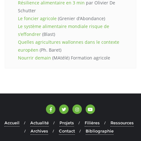
Résilience alimentaire en 3 min
par Olivier De
Schutter
Le foncier agricole
(Grenier d'Abondance)
Le système alimentaire mondiale risque de
s'effondrer
(Blast)
Quelles agricultures wallonnes dans le contexte
européen
(Ph. Baret)
Nourrir demain
(MAtélé) Formation agricole
Accueil
Actualité
Projets
Filières
Ressources
Archives
Contact
Bibliographie