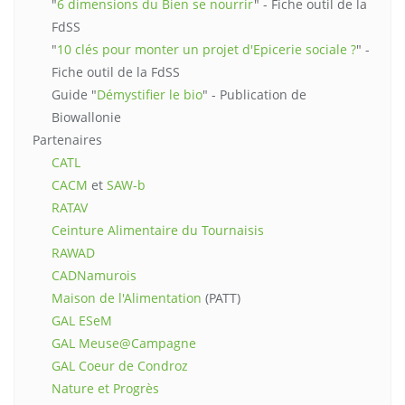
"
6 dimensions du Bien se nourrir
" - Fiche outil de la
FdSS
"
10 clés pour monter un projet d'Epicerie sociale ?
" -
Fiche outil de la FdSS
Guide "
Démystifier le bio
" - Publication de
Biowallonie
Partenaires
CATL
CACM
et
SAW-b
RATAV
Ceinture Alimentaire du Tournaisis
RAWAD
CADNamurois
Maison de l'Alimentation
(PATT)
GAL ESeM
GAL Meuse@Campagne
GAL Coeur de Condroz
Nature et Progrès