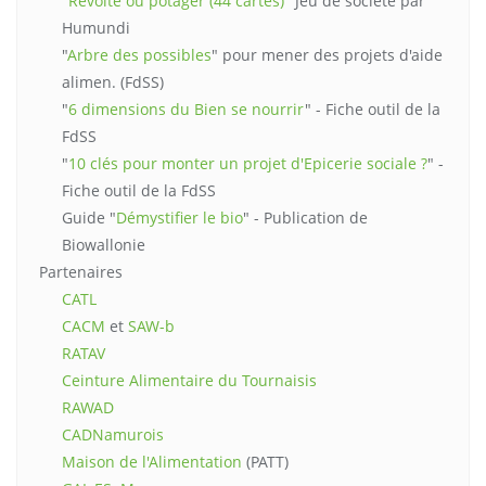
"Révolte ou potager (44 cartes)
" Jeu de société par
Humundi
"
Arbre des possibles
" pour mener des projets d'aide
alimen. (FdSS)
"
6 dimensions du Bien se nourrir
" - Fiche outil de la
FdSS
"
10 clés pour monter un projet d'Epicerie sociale ?
" -
Fiche outil de la FdSS
Guide "
Démystifier le bio
" - Publication de
Biowallonie
Partenaires
CATL
CACM
et
SAW-b
RATAV
Ceinture Alimentaire du Tournaisis
RAWAD
CADNamurois
Maison de l'Alimentation
(PATT)