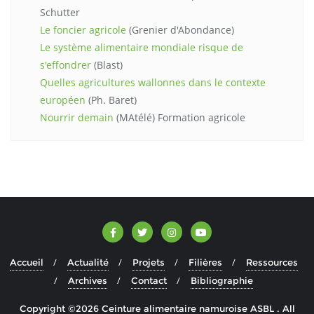
Schutter
Le foncier agricole
(Grenier d'Abondance)
Le système alimentaire mondiale risque de
s'effondrer
(Blast)
Quelles agricultures wallonnes dans le contexte
européen
(Ph. Baret)
Nourrir demain
(MAtélé) Formation agricole
Accueil
Actualité
Projets
Filières
Ressources
Archives
Contact
Bibliographie
Copyright ©2026 Ceinture alimentaire namuroise ASBL . All